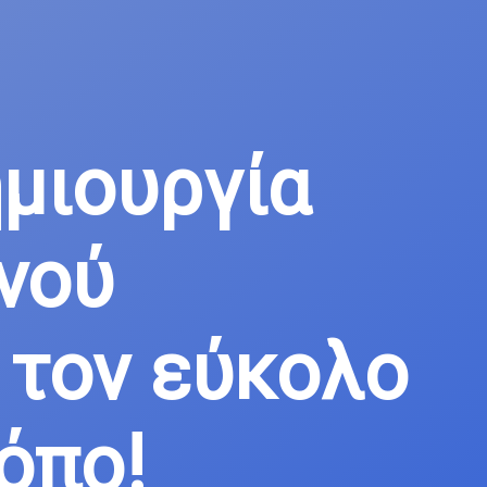
μιουργία
νού
 τον εύκολο
όπο!