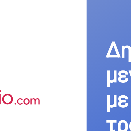
Δη
με
με
τρ